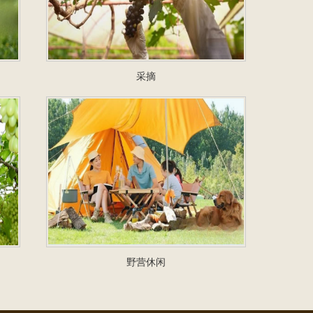
采摘
野营休闲