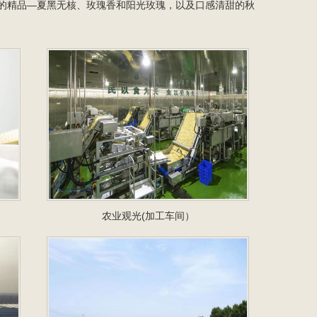
的精品—夏黑无核、玫瑰香和阳光玫瑰，以及口感清甜的秋
农业观光(加工车间）