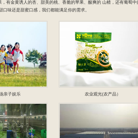
果，有金黄诱人的杏、甜美的桃、香脆的苹果、酸爽的 山楂，还有葡萄中
酸甜口味还是甜蜜口感，我们都能满足你的需求。
场亲子娱乐
农业观光(农产品）