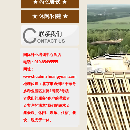
★ 特色餐饮 ★
★ 休闲/团建 ★
国际种业培训中心酒店
电话：010-85495555
网址：
www.huabinzhuangyuan.com
地理位置：北京市通州区于家务
乡种业园区东路1号院2号楼
☆我们的服务*客户的满意☆
☆客户的满意*我们的追求☆
集会议、休闲、娱乐、住宿、餐
饮、观光于一体。