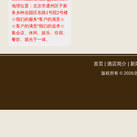
地理位置：北京市通州区于家
务乡种业园区东路1号院2号楼
☆我们的服务*客户的满意☆
☆客户的满意*我们的追求☆
集会议、休闲、娱乐、住宿、
餐饮、观光于一体。
首页
|
酒店简介
|
新
版权所有 ©
2026北