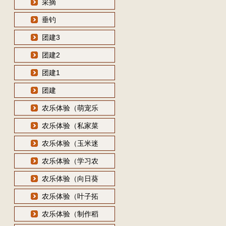
采摘
垂钓
团建3
团建2
团建1
团建
农乐体验（萌宠乐
农乐体验（私家菜
农乐体验（玉米迷
农乐体验（学习农
农乐体验（向日葵
农乐体验（叶子拓
农乐体验（制作稻