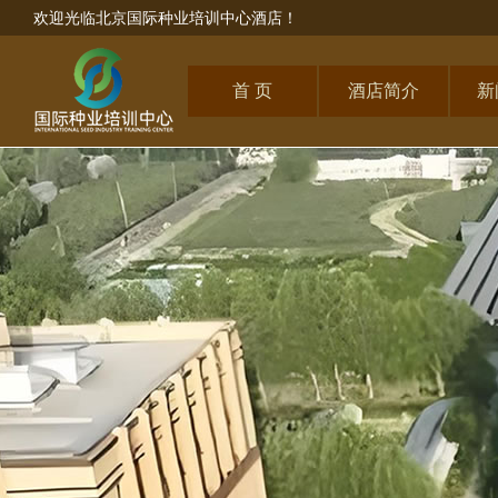
欢迎光临北京国际种业培训中心酒店！
首 页
酒店简介
新