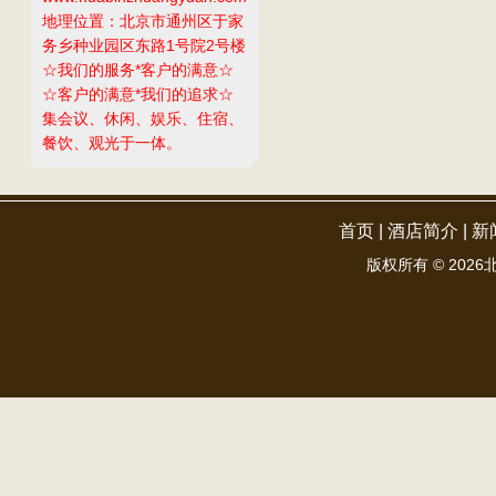
地理位置：北京市通州区于家
务乡种业园区东路1号院2号楼
☆我们的服务*客户的满意☆
☆客户的满意*我们的追求☆
集会议、休闲、娱乐、住宿、
餐饮、观光于一体。
首页
|
酒店简介
|
新
版权所有 ©
2026北