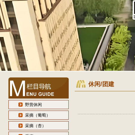
休闲/团建
野营休闲
采摘（葡萄）
采摘（杏）