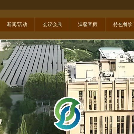
新闻/活动
会议会展
温馨客房
特色餐饮