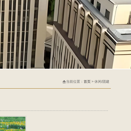
当前位置：
首页
> 休闲/团建
）