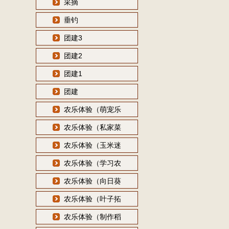
采摘
垂钓
团建3
团建2
团建1
团建
农乐体验（萌宠乐
农乐体验（私家菜
农乐体验（玉米迷
农乐体验（学习农
农乐体验（向日葵
农乐体验（叶子拓
农乐体验（制作稻