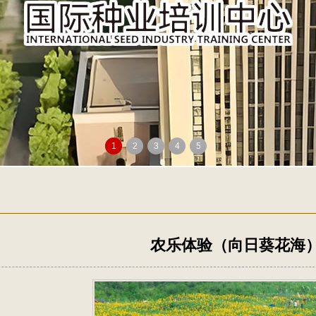
1
2
3
4
5
农乐体验（向日葵花海